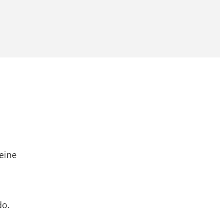
eine
do.