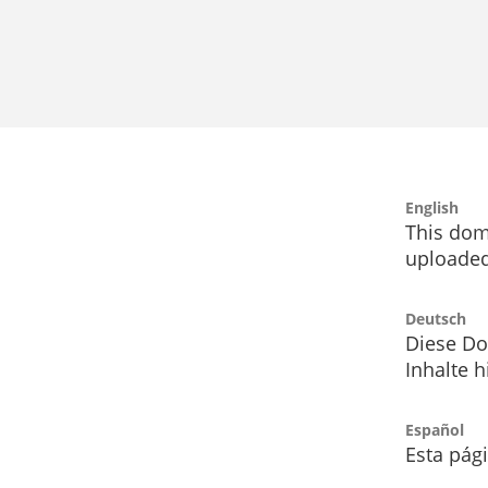
English
This dom
uploaded
Deutsch
Diese Do
Inhalte h
Español
Esta pág